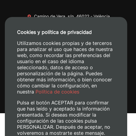
Camino de Vera, s/n. 46022 - València
+34 96 387 70 00
Cookies y política de privacidad
+34 620 04 00 50
Utilizamos cookies propias y de terceros
para analizar el uso que haces de nuestra
web, como recordar las preferencias del
usuario en el caso del idioma
seleccionado, datos de acceso o
personalización de la página. Puedes
obtener más información, o bien conocer
cómo cambiar la configuración, en
nuestra
Política de cookies
Pulsa el botón ACEPTAR para confirmar
que has leído y aceptado la información
presentada. Si deseas modificar la
configuración de las cookies pulsa
Aviso legal
PERSONALIZAR. Después de aceptar, no
Política de cookies
volveremos a mostrarte este mensaje.