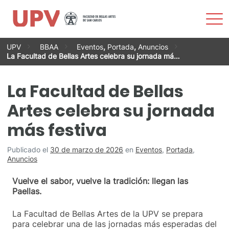
Most
men
Saltar
UPV
BBAA
Eventos
,
Portada
,
Anuncios
al
La Facultad de Bellas Artes celebra su jornada má…
contenido
La Facultad de Bellas
Artes celebra su jornada
más festiva
Publicado el
30 de marzo de 2026
en
Eventos
,
Portada
,
Anuncios
Vuelve el sabor, vuelve la tradición: llegan las
Paellas.
La Facultad de Bellas Artes de la UPV se prepara
para celebrar una de las jornadas más esperadas del