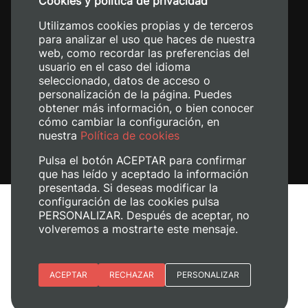
Cookies y política de privacidad
+34 620 04 00 50
Utilizamos cookies propias y de terceros
para analizar el uso que haces de nuestra
web, como recordar las preferencias del
usuario en el caso del idioma
seleccionado, datos de acceso o
personalización de la página. Puedes
obtener más información, o bien conocer
cómo cambiar la configuración, en
nuestra
Política de cookies
Pulsa el botón ACEPTAR para confirmar
que has leído y aceptado la información
presentada. Si deseas modificar la
configuración de las cookies pulsa
Aviso legal
PERSONALIZAR. Después de aceptar, no
Política de cookies
volveremos a mostrarte este mensaje.
Política de privacidad
Gestionar cookies
Esenciales
ACEPTAR
RECHAZAR
PERSONALIZAR
© 2026
Universitat Politècnica de València
Preferencias del sitio (idioma)