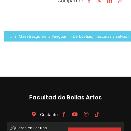
Compartir :
Navegación
← El Maestrazgo en la Vanguardia Contemporánea
«De bestias, máscaras y selvas»
de
entradas
Facultad de Bellas Artes
Contacto
¿Quieres enviar una