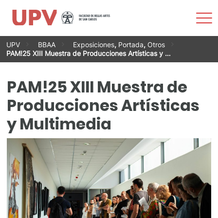
Most
men
Saltar
UPV
BBAA
Exposiciones
,
Portada
,
Otros
al
PAM!25 XIII Muestra de Producciones Artísticas y …
contenido
PAM!25 XIII Muestra de
Producciones Artísticas
y Multimedia