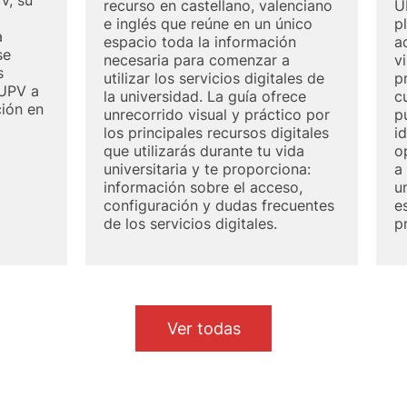
V, su
recurso en castellano, valenciano
U
e inglés que reúne en un único
p
a
espacio toda la información
a
se
necesaria para comenzar a
vi
s
utilizar los servicios digitales de
p
 UPV a
la universidad. La guía ofrece
c
ción en
unrecorrido visual y práctico por
p
los principales recursos digitales
i
que utilizarás durante tu vida
o
universitaria y te proporciona:
a
información sobre el acceso,
u
configuración y dudas frecuentes
e
de los servicios digitales.
p
Ver todas