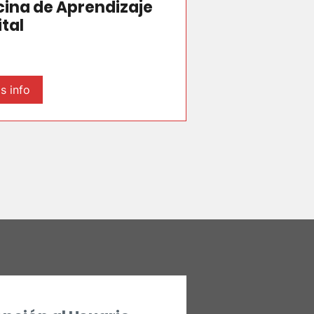
cina de Aprendizaje
ital
s info