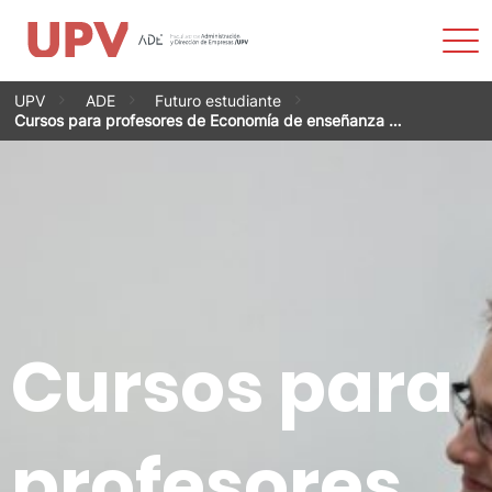
Most
men
Saltar
UPV
ADE
Futuro estudiante
al
Cursos para profesores de Economía de enseñanza …
contenido
Cursos para
profesores