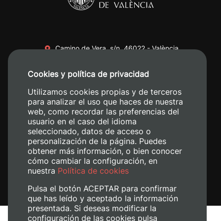
Camino de Vera, s/n. 46022 - València
+34 96 387 70 00
Cookies y política de privacidad
+34 620 04 00 50
Utilizamos cookies propias y de terceros
para analizar el uso que haces de nuestra
web, como recordar las preferencias del
usuario en el caso del idioma
seleccionado, datos de acceso o
personalización de la página. Puedes
obtener más información, o bien conocer
cómo cambiar la configuración, en
nuestra
Política de cookies
Pulsa el botón ACEPTAR para confirmar
que has leído y aceptado la información
presentada. Si deseas modificar la
configuración de las cookies pulsa