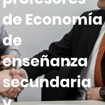
de Economía
de
enseñanza
secundaria
y