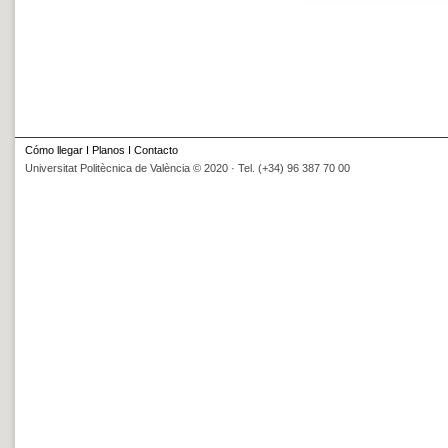
Cómo llegar
I
Planos
I
Contacto
Universitat Politècnica de València © 2020 · Tel. (+34) 96 387 70 00