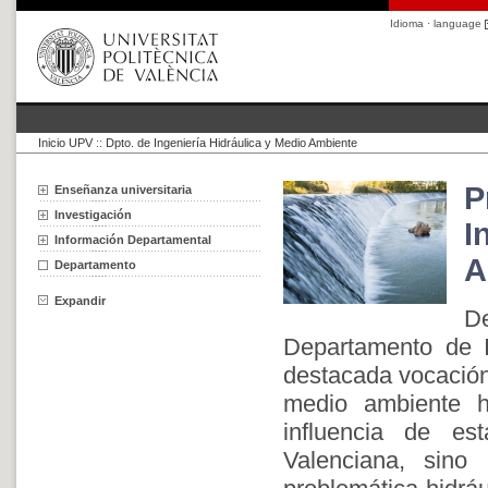
Idioma · language
Inicio UPV
::
Dpto. de Ingeniería Hidráulica y Medio Ambiente
P
Enseñanza universitaria
Investigación
I
Información Departamental
A
Departamento
Expandir
De
Departamento de I
destacada vocación 
medio ambiente h
influencia de e
Valenciana, sino 