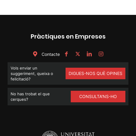
Pràctiques en Empreses
Contacte
Vols enviar un
DIGUES-NOS QUÈ OPINES
suggeriment, queixa o
felicitació?
No has trobat el que
CONSULTA'NS-HO
cerques?