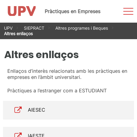
Most
Pràctiques en Empreses
men
Vés
UPV
SIEPRACT
Altres programes i Beques
al
Altres enllaços
contingut
Altres enllaços
Enllaços d’interès relacionats amb les pràctiques en
empreses en l’àmbit universitari.
Pràctiques a l’estranger com a ESTUDIANT
AIESEC
IAESTE