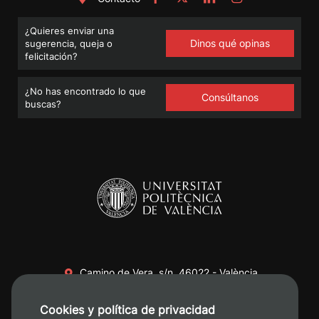
¿Quieres enviar una
Dinos qué opinas
sugerencia, queja o
felicitación?
¿No has encontrado lo que
Consúltanos
buscas?
Camino de Vera, s/n. 46022 - València
+34 96 387 70 00
Cookies y política de privacidad
+34 620 04 00 50