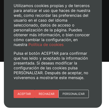
Utilizamos cookies propias y de terceros
para analizar el uso que haces de nuestra
web, como recordar las preferencias del
usuario en el caso del idioma
seleccionado, datos de acceso o
personalización de la página. Puedes
obtener más información, o bien conocer
cómo cambiar la configuración, en
nuestra
Política de cookies
Pulsa el botón ACEPTAR para confirmar
que has leído y aceptado la información
presentada. Si deseas modificar la
configuración de las cookies pulsa
Aviso legal
PERSONALIZAR. Después de aceptar, no
Política de cookies
volveremos a mostrarte este mensaje.
Política de privacidad
Gestionar cookies
Esenciales
ACEPTAR
RECHAZAR
PERSONALIZAR
© 2026
Universitat Politècnica de València
Preferencias del sitio (idioma)