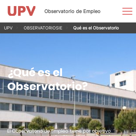
Most
Observatorio de Empleo
men
Saltar
UPV
OBSERVATORIOSIE
Qué es el Observatorio
al
contenido
¿Qué es el
Observatorio?
El Observatorio de Empleo tiene por objetivo