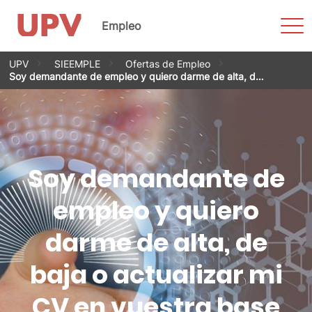
Most
Empleo
men
Saltar
UPV
SIEEMPLE
Ofertas de Empleo
al
Soy demandante de empleo y quiero darme de alta, d…
contenido
Soy demandante de
empleo y quiero
darme de alta, de
baja o actualizar mi
CV en vuestra base