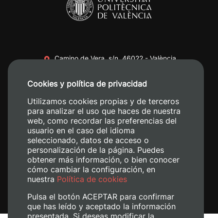
Camino de Vera, s/n. 46022 - València
+34 96 387 70 00
Cookies y política de privacidad
+34 620 04 00 50
Utilizamos cookies propias y de terceros
para analizar el uso que haces de nuestra
web, como recordar las preferencias del
usuario en el caso del idioma
seleccionado, datos de acceso o
personalización de la página. Puedes
obtener más información, o bien conocer
cómo cambiar la configuración, en
nuestra
Política de cookies
Pulsa el botón ACEPTAR para confirmar
que has leído y aceptado la información
presentada. Si deseas modificar la