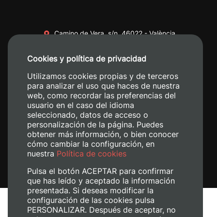
Camino de Vera, s/n. 46022 - València
+34 96 387 70 00
Cookies y política de privacidad
+34 620 04 00 50
Utilizamos cookies propias y de terceros
para analizar el uso que haces de nuestra
web, como recordar las preferencias del
usuario en el caso del idioma
seleccionado, datos de acceso o
personalización de la página. Puedes
obtener más información, o bien conocer
cómo cambiar la configuración, en
nuestra
Política de cookies
Pulsa el botón ACEPTAR para confirmar
que has leído y aceptado la información
presentada. Si deseas modificar la
configuración de las cookies pulsa
Aviso legal
PERSONALIZAR. Después de aceptar, no