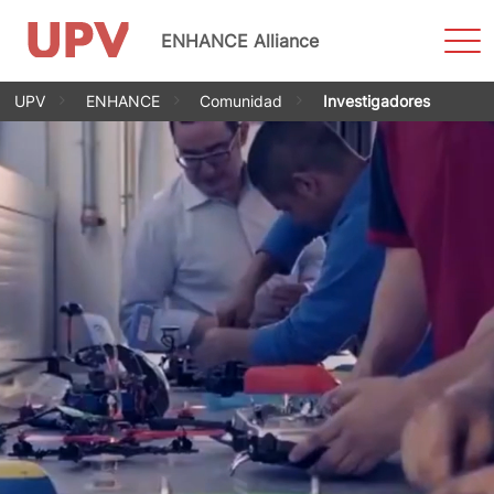
Most
ENHANCE Alliance
men
Saltar
UPV
ENHANCE
Comunidad
Investigadores
al
contenido