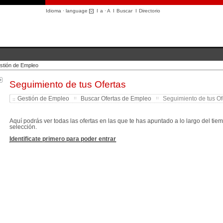
Idioma · language
I
a
·
A
I
Buscar
I
Directorio
stión de Empleo
Seguimiento de tus Ofertas
Gestión de Empleo
Buscar Ofertas de Empleo
Seguimiento de tus Ofe
Aquí podrás ver todas las ofertas en las que te has apuntado a lo largo del tie
selección.
Identificate primero para poder entrar