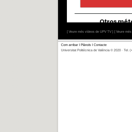
[ Veure més vídeos de UPV TV ]
[ Veure més 
Com arribar
I
Plànols
I
Contacte
Universitat Politècnica de València © 2020 · Tel. 