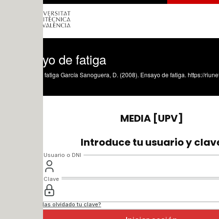
yo de fatiga
fatiga García Sanoguera, D. (2008). Ensayo de fatiga. https://riunet.upv.es/handl