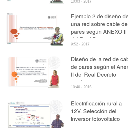
10:03 · 2017
346/2011
Ejemplo 2 de diseño d
una red sobre cable de
pares según ANEXO II
del Real Decreto
9:52 · 2017
346/2011
Diseño de la red de ca
de pares según el Ane
II del Real Decreto
346/2011
10:40 · 2016
Electrificación rural a
12V. Selección del
inversor fotovoltaico