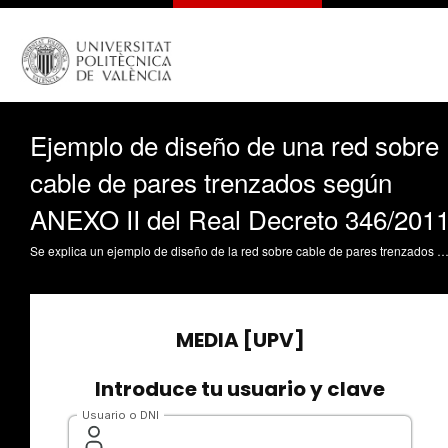
Ejemplo de diseño de una red sobre
cable de pares trenzados según
ANEXO II del Real Decreto 346/201
Se explica un ejemplo de diseño de la red sobre cable de pares trenzados en una ICT (Infraestructuras comunes de telecomunicaciones para el acceso a los servicio de telecomunicación en edificios) para un edificio con locales, oficinas y viviendas. Part Escriva, MC. (2017). Ejemplo de diseño de una red sobre cable de pares trenzados según ANEXO II del Real Decreto 346/2011. https://r