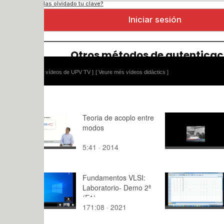
 vídeos de UPV TV ]
[ Veure més vídeos didàctics ]
Teoria de acoplo entre
Práctica 2 
modos
5:41 · 2014
1:52 · 201
Fundamentos VLSI:
Cuadrado l
Laboratorio- Demo 2ª
(E1)
171:08 · 2021
6:51 · 201