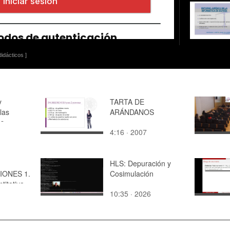
idácticos ]
y
TARTA DE
las
ARÁNDANOS
es
4:16 · 2007
HLS: Depuración y
ONES 1.
Cosimulación
titativa
10:35 · 2026