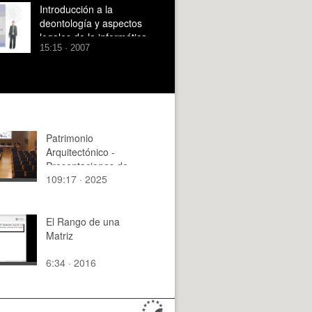
Introducción a la
deontología y aspectos
legales de la informática
15:15 · 2007
Patrimonio
Arquitectónico -
Presentaciones de
109:17 · 2025
trabajos y
conclusiones del
Máster (02)
El Rango de una
Matriz
6:34 · 2016