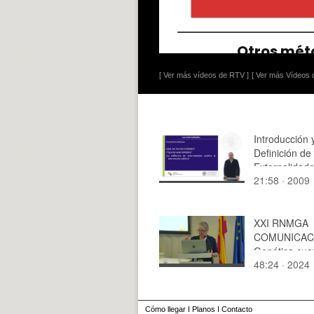
[ Ver más vídeos de RTV ]
[ Ver más Vídeos d
Introducción 
Definición de 
Externalidad
21:58 · 2009
XXI RNMGA
COMUNICACI
Genética cuan
48:24 · 2024
Cómo llegar
I
Planos
I
Contacto