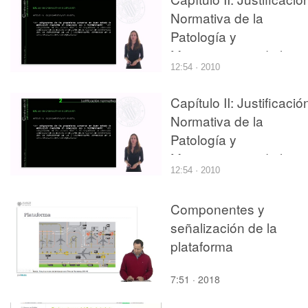
Normativa de la
Patología y
Mantenimiento de los
12:54 · 2010
edificios
Capítulo II: Justificació
Normativa de la
Patología y
Mantenimiento de los
12:54 · 2010
edificios
Componentes y
señalización de la
plataforma
7:51 · 2018