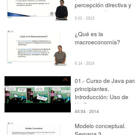
percepción directiva y
sus antecedentes
5:01 · 2013
¿Qué es la
macroeconomía?
6:14 · 2014
01.- Curso de Java par
principiantes.
Introducción: Uso de
NetBeans
45:54 · 2014
Modelo conceptual.
Semana 3