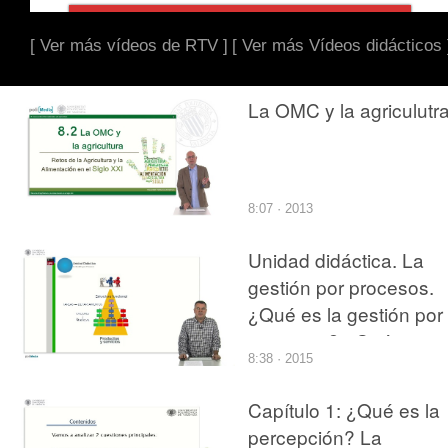
[ Ver más vídeos de RTV ]
[ Ver más Vídeos didácticos 
La OMC y la agriculutr
8:07 · 2013
Unidad didáctica. La
gestión por procesos.
¿Qué es la gestión por
procesos? ¿Qué es un
8:38 · 2015
proceso?
Capítulo 1: ¿Qué es la
percepción? La