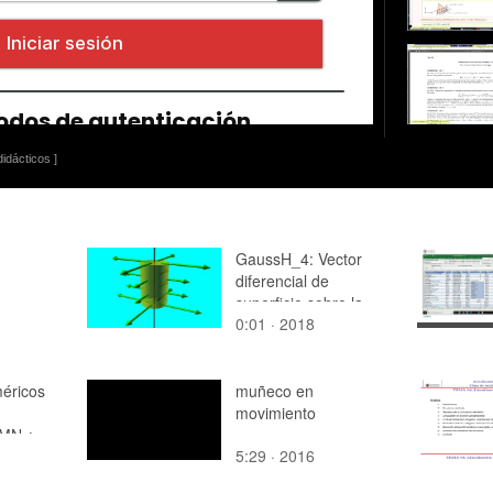
idácticos ]
GaussH_4: Vector
diferencial de
superficie sobre la
0:01 · 2018
superficie en la que se
aplicará el teorema de
Gauss a un hilo
éricos
conductor infinito
muñeco en
movimiento
 MN ¿
5:29 · 2016
 09 ¿
 16