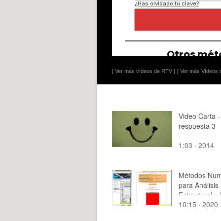
[ Ver más vídeos de RTV ]
[ Ver más Vídeos d
Video Carta -
respuesta 3
1:03 · 2014
Métodos Num
para Análisis
Estructural ¿
10:15 · 2020
2020 ¿ Clase
Tramo 07 de