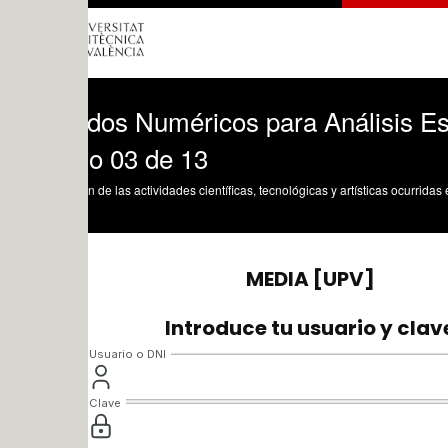
dos Numéricos para Análisis Estructura
o 03 de 13
n de las actividades científicas, tecnológicas y artísticas ocurridas en los tres cam