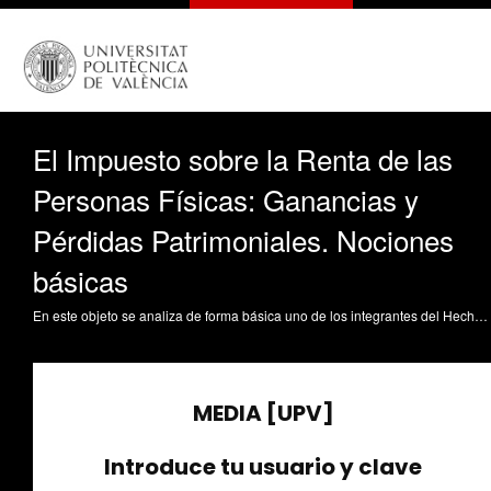
El Impuesto sobre la Renta de las
Personas Físicas: Ganancias y
Pérdidas Patrimoniales. Nociones
básicas
En este objeto se analiza de forma básica uno de los integrantes del Hecho Imponible en el IRPF y que constituye una importante fuente de renta que son las Ganancias y Pérdidas Patrimoniales. Se distinguen las que proceden de transmisiones de las que no y se estudian sus características mas importantes. Marín Sánchez, MDM. (2017). El Impuesto sobre la Renta de las Personas Físicas: Ganancias y Pérdidas Patrimoniales. Nociones básicas. https://riunet.upv.es/handle/10251/82957 DER