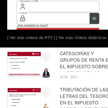
[ Ver más vídeos de RTV ]
[ Ver más Vídeos didácticos 
CATEGORÍAS Y
GRUPOS DE RENTA 
EL IMPUESTO SOBR
LA RENTA DE LAS
10:38 · 2012
PERSONAS FÍSICAS
TRIBUTACIÓN DE LA
LETRAS DEL TESOR
EN EL IMPUESTO