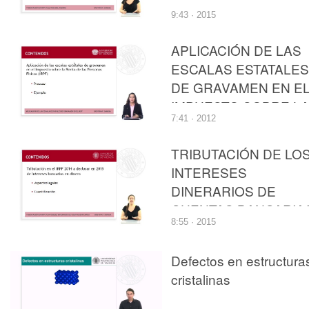
SOBRE LA RENTA DE
9:43 · 2015
LAS PERSONAS
FÍSICAS
APLICACIÓN DE LAS
ESCALAS ESTATALES
DE GRAVAMEN EN E
IMPUESTO SOBRE L
7:41 · 2012
RENTA DE LAS
PERSONAS FÍSICAS
TRIBUTACIÓN DE LO
INTERESES
DINERARIOS DE
CUENTAS BANCARIA
8:55 · 2015
EN EL IMPUESTO
SOBRE LA RENTA DE
Defectos en estructura
LAS PERSONAS
cristalinas
FÍSICAS