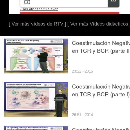
[ Ver más vídeos de RTV ]
[ Ver más Vídeos didácticos 
Coestimulación Negati
en TCR y BCR (parte II
23:22 · 2015
Coestimulación Negati
en TCR y BCR (parte I)
26:51 · 2014
Coestimulación Negati