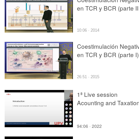
en TCR y BCR (parte II
10:06 · 2014
Coestimulación Negati
en TCR y BCR (parte I)
26:51 · 2015
1ª Live session
Acounting and Taxatio
94:06 · 2022