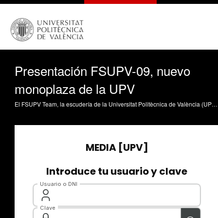
Presentación FSUPV-09, nuevo
monoplaza de la UPV
El FSUPV Team, la escudería de la Universitat Politècnica de València (UPV), ha presentado esta mañana su nuevo prototipo, el FSUPV-09, con el que competirá este verano en la Formula Student, la más prestigiosa competición universitaria internacional de este ámbito, creada en 1980 en Estados Unidos y que en Europa se celebra desde 1998. Ideado y construido por 40 estudiantes de diversas titulaciones de la UPV, el monoplaza del FSUPV Team incorpora –por primera vez en la historia del equipo- un sistema de conducción autónoma, con sensores de visión, una unidad de procesamiento, y actuadores que ejercer fuerza sobre freno, acelerador, embrague y volante y que permiten que el prototipo conduzca sin piloto guiado por sí mismo.