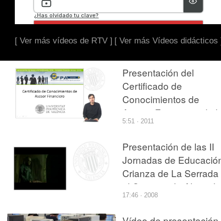
[ Ver más vídeos de RTV ]
[ Ver más Vídeos didácticos 
Presentación del
Certificado de
Conocimientos de
Asesor Financiero de l
5:51 · 2011
UPV
Presentación de las II
Jornadas de Educació
Crianza de La Serrada
el Campus de Alcoy de
17:46 · 2008
UPV
Vídeo de presentación