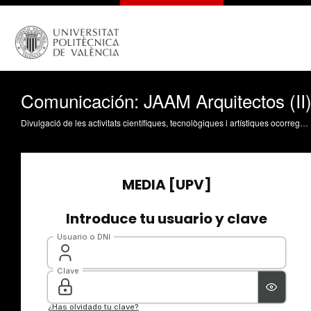
Comunicación: JAAM Arquitectos (II
Divulgació de les activitats científiques, tecnològiques i artístiques ocorregudes en els tres campus de la UPV