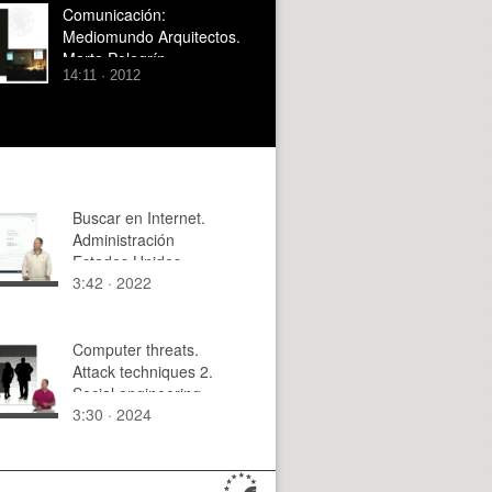
Comunicación:
Mediomundo Arquitectos.
Marta Pelegrín
14:11 · 2012
Buscar en Internet.
Administración
Estados Unidos
3:42 · 2022
Computer threats.
Attack techniques 2.
Social engineering
3:30 · 2024