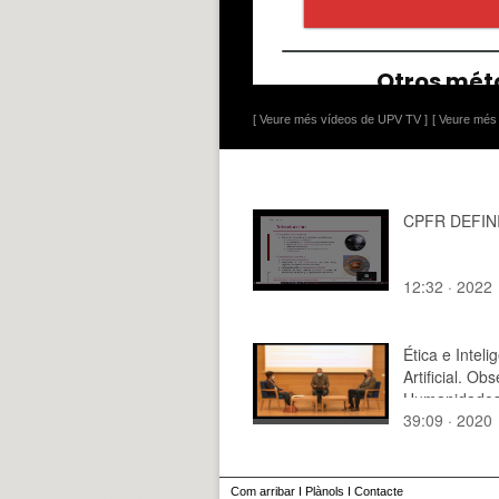
[ Veure més vídeos de UPV TV ]
[ Veure més 
CPFR DEFIN
12:32 · 2022
Ética e Inteli
Artificial. Ob
Humanidades
39:09 · 2020
Tecnología. 
Com arribar
I
Plànols
I
Contacte