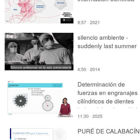
9:57 · 2021
silencio ambiente -
suddenly last summer
4:50 · 2014
Determinación de
fuerzas en engranajes
cilíndricos de dientes
helicoidales de perfil d
11:30 · 2025
evolvente
PURÉ DE CALABACÍN