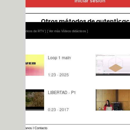
ídeos de RTV ]
[ Ver más Vídeos didácticos ]
Loop 1 main
introduccio
parte 1
1:23 · 2025
10:,1 · 201
LIBERTAD - P1
Conferenci
José Marc
0:23 · 2017
72:12 · 20
anos
I
Contacto