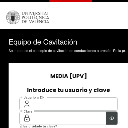
Equipo de Cavitación
Se introduce el concepto de cavitación en conducciones a presión. En la primera parte se habla de presión de vapor y las circunstancias que deben darse para que se produzcan cambios de fase en corrientes líquidas a presión. A continuación se presenta un equipo de laboratorio para visualizar la formación de vapor, pudiéndose determinar para qué presiones y caudal se genera. Manzano Ju