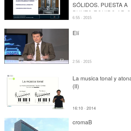
SÓLIDOS. PUESTA A
PUNTO EQUIPO AR-G
6:55 · 2015
Elí
2:56 · 2015
La musica tonal y aton
(II)
16:10 · 2014
cromaB