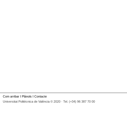
Com arribar
I
Plànols
I
Contacte
Universitat Politècnica de València © 2020 · Tel. (+34) 96 387 70 00