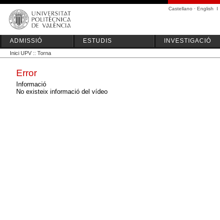
Castellano
·
English
I
ADMISSIÓ
ESTUDIS
INVESTIGACIÓ
Inici UPV
::
Torna
Error
Informació
No existeix informació del vídeo