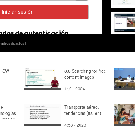
vídeos didàctics ]
n ISW
8.8 Searching for free
content Images II
1:,0 · 2024
de
Transporte aéreo,
cnologías
tendencias (tts: en)
 (lección
4:53 · 2023