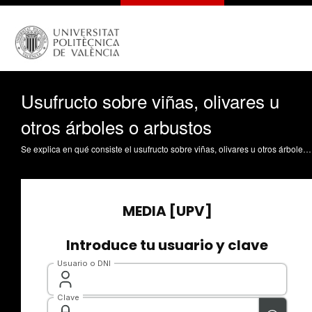
Usufructo sobre viñas, olivares u
otros árboles o arbustos
Se explica en qué consiste el usufructo sobre viñas, olivares u otros árboles o arbustos regulado en el Derecho español Ramón Fernández, F. (2010). Usufructo sobre viñas, olivares u otros árboles o arbustos. https://riunet.upv.es/handle/10251/8107