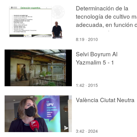
Determinación de la
tecnología de cultivo 
adecuada, en función 
criterios medio
8:19 · 2010
ambientales. Selección
entrevistados y
Selvi Boyrum Al
resultados
Yazmalim 5 - 1
1:42 · 2015
València Ciutat Neutra
3:42 · 2024