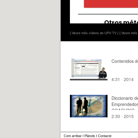
[ Veure més vídeos de UPV TV ]
[ Veure més 
Contenidos d
4:31 · 2014
Diccionario d
Emprendedo
COACHING
2:30 · 2015
Com arribar
I
Plànols
I
Contacte