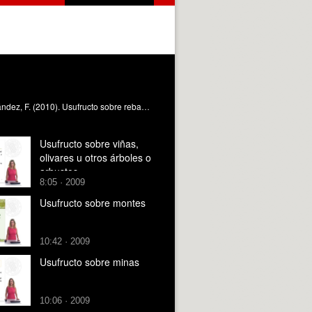
Se explica en qué consiste el usufructo sobre rebaño o piara de ganados regulado en el Código civil español Ramón Fernández, F. (2010). Usufructo sobre rebaño o piara de ganados. https://riunet.upv.es/handle/10251/8124
Usufructo sobre viñas,
olivares u otros árboles o
arbustos
8:05 · 2009
Usufructo sobre montes
10:42 · 2009
Usufructo sobre minas
10:06 · 2009