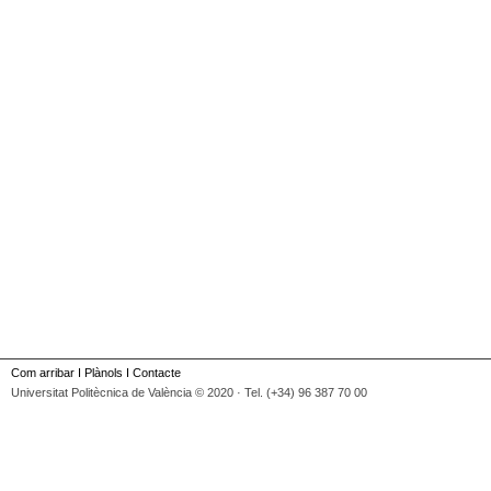
Com arribar
I
Plànols
I
Contacte
Universitat Politècnica de València © 2020 · Tel. (+34) 96 387 70 00