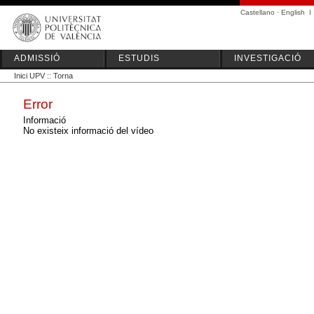
Castellano
·
English
I
ADMISSIÓ
ESTUDIS
INVESTIGACIÓ
Inici UPV
::
Torna
Error
Informació
No existeix informació del vídeo