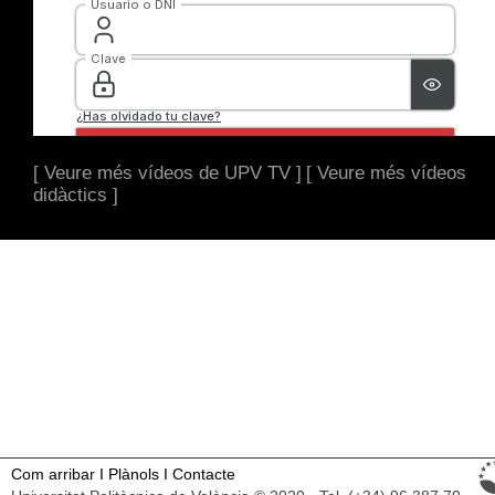
[ Veure més vídeos de UPV TV ]
[ Veure més vídeos
didàctics ]
Com arribar
I
Plànols
I
Contacte