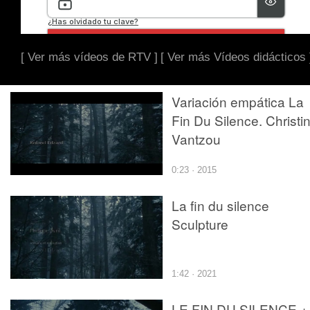
[ Ver más vídeos de RTV ]
[ Ver más Vídeos didácticos 
Variación empática La
Fin Du Silence. Christi
Vantzou
0:23 · 2015
La fin du silence
Sculpture
1:42 · 2021
LE FIN DU SILENCE +