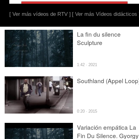
[ Ver más vídeos de RTV ]
[ Ver más Vídeos didácticos 
La fin du silence
Sculpture
1:42 · 2021
Southland (Appel Loop
0:20 · 2015
Variación empática La
Fin Du Silence. Gyorgy