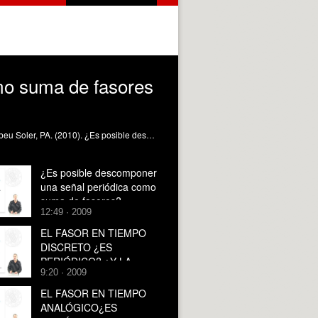
mo suma de fasores
Permite saber cómo determinar la descomposición de una señal periódica discreta como suma de fasores discretos. Bernabeu Soler, PA. (2010). ¿Es posible descomponer una señal discreta periódica como suma de fasores discretos?. https://riunet.upv.es/handle/10251/7548
¿Es posible descomponer
una señal periódica como
suma de fasores?
12:49 · 2009
EL FASOR EN TIEMPO
DISCRETO ¿ES
PERIÓDICO? ¿Y LA
9:20 · 2009
SUMA DE FASORES EN
TIEMPO DISCRETO, LO
EL FASOR EN TIEMPO
ES?
ANALÓGICO¿ES