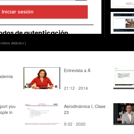
vídeos didàctics ]
Entrevista a Á
ademia
21:12 · 2014
port you
Aerodinámica I, Clase
ople in
23
9:32 · 2020