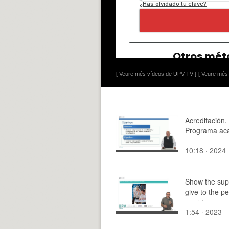
[ Veure més vídeos de UPV TV ]
[ Veure més 
Acreditación.
Programa ac
10:18 · 2024
Show the sup
give to the pe
your team
1:54 · 2023