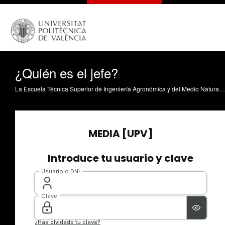
¿Quién es el jefe?
La Escuela Técnica Superior de Ingeniería Agronómica y del Medio Natural de la Universitat Politècnica de València (ETSIAMN-UPV) acogió la charla-coloquio "La experiencia cooperativa de ¿Quién es el jefe? La marca de los consumidores". Promovida por la Red Española Interuniversitaria de Institutos y Centros de Investigación y Economía Social (ENUIES) del Centro Internacional de Investigación e Información sobre la Economía Pública, Social y Cooperativa (CIRIEC-España), la charla se enmarcó dentro de la Semana Universitaria de la Economía Social 2020. La charla contó con la participación de AnnaIck Locqueneux García, responsable en España de la iniciativa ¿Quién es el jefe? La marca de los consumidores. En esta entrevista, hablamos sobre el proyecto, su importancia para un nuevo modelo de consumo y de cadena agroalimentaria, su impacto en los pequeños productores...