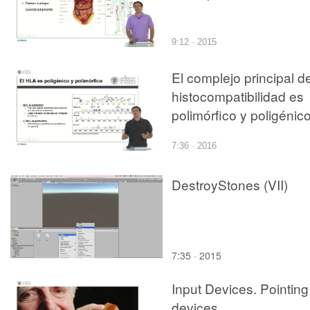
9:12 · 2015
El complejo principal d
histocompatibilidad es
polimórfico y poligénic
7:36 · 2016
DestroyStones (VII)
7:35 · 2015
Input Devices. Pointing
devices