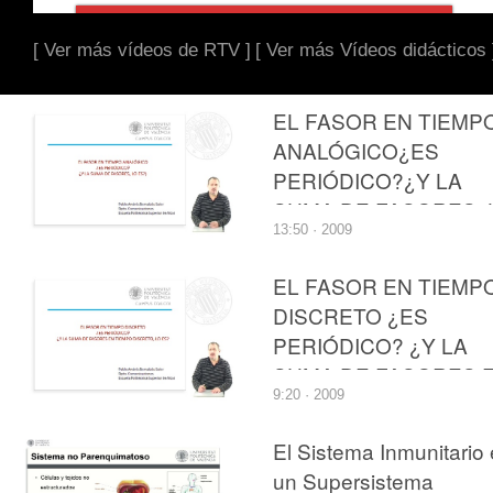
[ Ver más vídeos de RTV ]
[ Ver más Vídeos didácticos 
EL FASOR EN TIEMP
ANALÓGICO¿ES
PERIÓDICO?¿Y LA
SUMA DE FASORES, 
13:50 · 2009
ES?
EL FASOR EN TIEMP
DISCRETO ¿ES
PERIÓDICO? ¿Y LA
SUMA DE FASORES 
9:20 · 2009
TIEMPO DISCRETO, 
ES?
El Sistema Inmunitario
un Supersistema