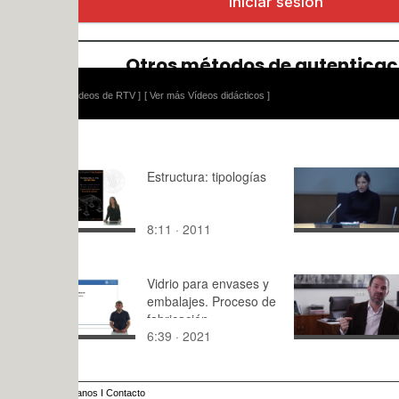
ídeos de RTV ]
[ Ver más Vídeos didácticos ]
Estructura: tipologías
Conferenci
Mundial de
Urbanismo
8:11 · 2011
90:42 · 20
Martí
Ciriquián.I
de la activ
Vidrio para envases y
humana a t
DOCUMEN
embalajes. Proceso de
las redes s
ANIVERSA
fabricación.
aportación 
UPV (Largo
6:39 · 2021
68:21 · 20
planificaci
ciudad.
anos
I
Contacto