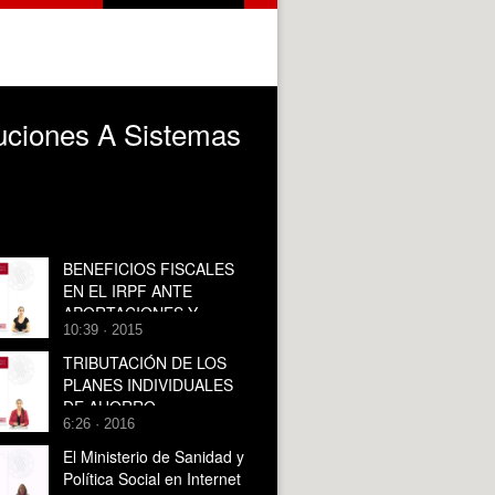
buciones A Sistemas
BENEFICIOS FISCALES
EN EL IRPF ANTE
APORTACIONES Y
10:39 · 2015
CONTRIBUCIONES A
SISTEMAS DE
TRIBUTACIÓN DE LOS
PREVISIÓN SOCIAL
PLANES INDIVIDUALES
DE AHORRO
6:26 · 2016
SISTEMÁTICO (PIAS) EN
EL IRPF
El Ministerio de Sanidad y
Política Social en Internet