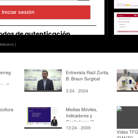
idácticos ]
erreg
Entrevista Raül Zurita,
B. Braun Surgical
s of
3:24 · 2024
es
cultura
Medias Móviles,
Indicadores y
Osciladores III
13:24 · 2009
Vídeo TFG
IRANZO