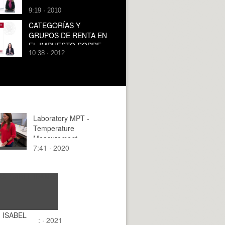
9:19 · 2010
CATEGORÍAS Y
GRUPOS DE RENTA EN
EL IMPUESTO SOBRE
10:38 · 2012
LA RENTA DE LAS
PERSONAS FÍSICAS
Laboratory MPT -
Temperature
Measurement
7:41 · 2020
 ISABEL
: · 2021