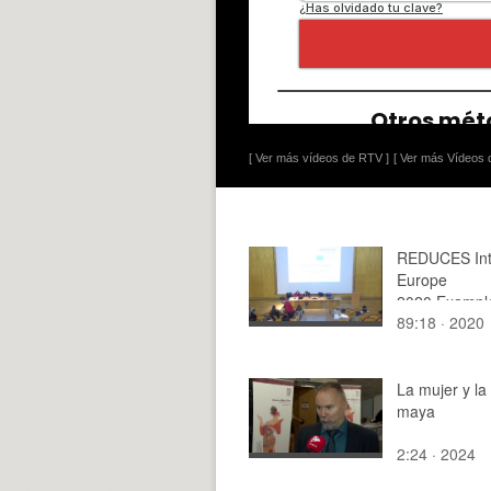
[ Ver más vídeos de RTV ]
[ Ver más Vídeos d
REDUCES Int
Europe
2020.Example
89:18 · 2020
good practic
La mujer y la 
maya
2:24 · 2024