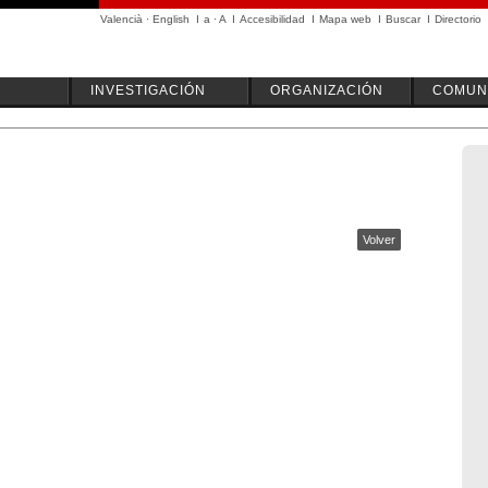
Valencià
·
English
I
a
·
A
I
Accesibilidad
I
Mapa web
I
Buscar
I
Directorio
INVESTIGACIÓN
ORGANIZACIÓN
COMUN
Volver