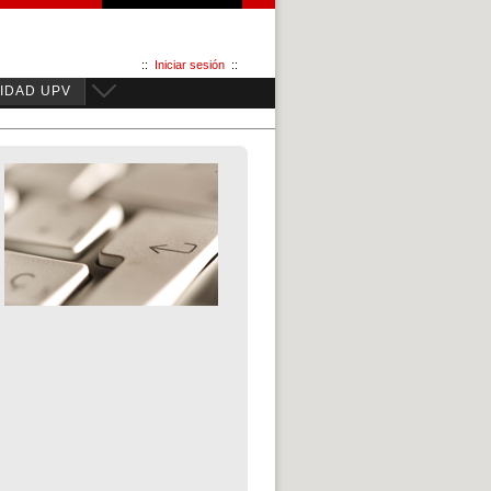
::
Iniciar sesión
::
IDAD UPV