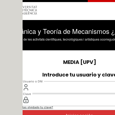
nica y Teoría de Mecanismos ¿ 2020 ¿
 de les activitats científiques, tecnològiques i artístiques ocorregudes en els tres