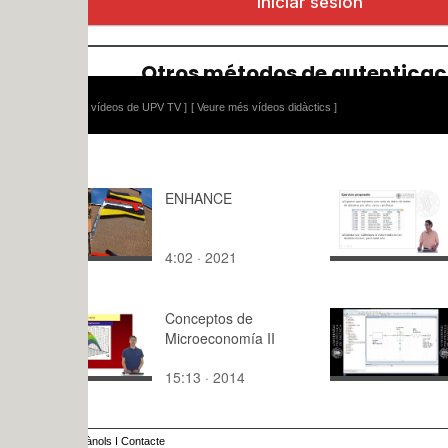
 vídeos de UPV TV ]
[ Veure més vídeos didàctics ]
ENHANCE
Ejercicio P
4:02 · 2021
5:59 · 200
Conceptos de
CEAF_OSC
Microeconomía II
15:13 · 2014
3:44 · 202
ànols
I
Contacte