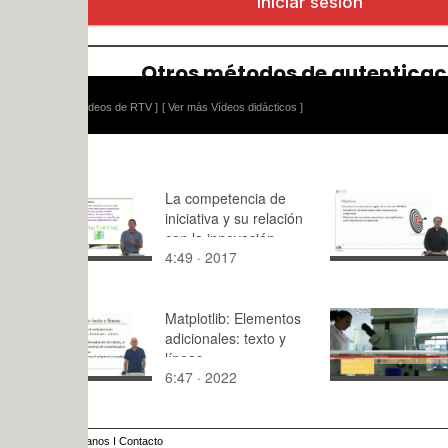
ídeos de RTV ]
[ Ver más Vídeos didácticos ]
La competencia de
Obsolesce
iniciativa y su relación
programad
con la innovación.
legal.
4:49 · 2017
8:30 · 202
Matplotlib: Elementos
TRAGSA V
adicionales: texto y
Corporativ
líneas
6:47 · 2022
4:48 · 202
anos
I
Contacto