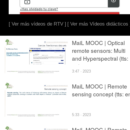
[ Ver más vídeos de RTV ]
[ Ver más Vídeos didácticos 
MaiL MOOC | Optical
remote sensors: Multi
and Hyperspectral (tts:
en)
3:47 · 2023
MaiL MOOC | Remote
sensing concept (tts: e
5:33 · 2023
MaiL MOOC | Remote