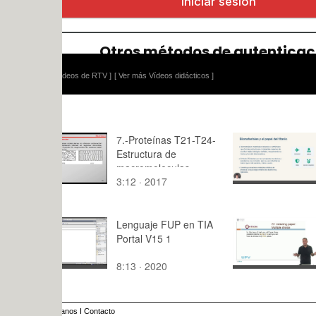
ídeos de RTV ]
[ Ver más Vídeos didácticos ]
7.-Proteínas T21-T24-
Video biom
Estructura de
grupo 46
macromoleculas
3:12 · 2017
10:47 · 20
Lenguaje FUP en TIA
C1 listenin
Portal V15 1
Multiple ch
8:13 · 2020
11:48 · 20
anos
I
Contacto