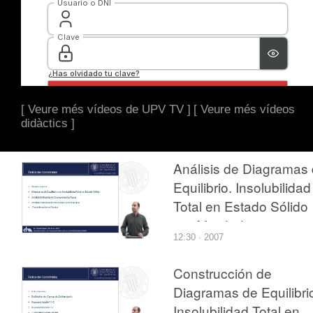
[ Veure més vídeos de UPV TV ]
[ Veure més vídeos
didàctics ]
Análisis de Diagramas
Equilibrio. Insolubilidad
Total en Estado Sólido
sin Afinidad entre
12:30 · 2007
Componentes
Construcción de
Diagramas de Equilibri
Insolubilidad Total en