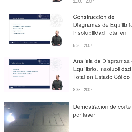
11:00 · 2007
Transformación Eutécti
Construcción de
Diagramas de Equilibri
Insolubilidad Total en
Estado Sólido sin
9:36 · 2007
Afinidad entre
Componentes
Análisis de Diagramas
Equilibrio. Insolubilidad
Total en Estado Sólido
con Transformación
8:35 · 2007
Eutéctica
Demostración de corte
por láser