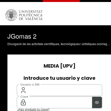
JGomas 2
Divulgació de les activitats científiques, tecnològiques i artístiques ocorregudes en els tres campus de la UPV