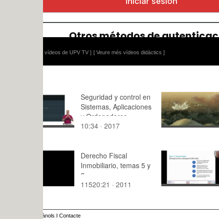
 vídeos de UPV TV ]
[ Veure més vídeos didàctics ]
Seguridad y control en
Práctica 3.
Sistemas, Aplicaciones
representa
y Ordenadores
tiempo
10:34 · 2017
1:30 · 202
Derecho Fiscal
Neuromitos
Inmobiliario, temas 5 y
Neurocienc
6
11520:21 · 2011
6:30 · 202
ànols
I
Contacte