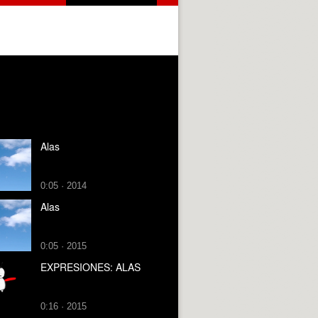
Alas
0:05 · 2014
Alas
0:05 · 2015
EXPRESIONES: ALAS
0:16 · 2015