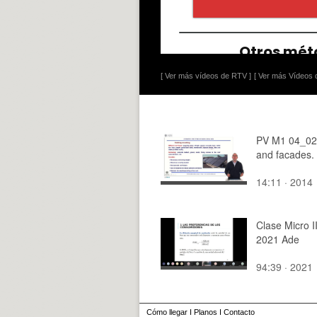
[ Ver más vídeos de RTV ]
[ Ver más Vídeos d
PV M1 04_02
and facades.
14:11 · 2014
Clase Micro I
2021 Ade
94:39 · 2021
Cómo llegar
I
Planos
I
Contacto