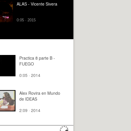
ALAS - Vicente Sivera
0:05 · 2015
Practica 8 parte B -
FUEGO
0:05 · 2014
Alex Rovira en Mundo
de IDEAS
2:09 · 2014