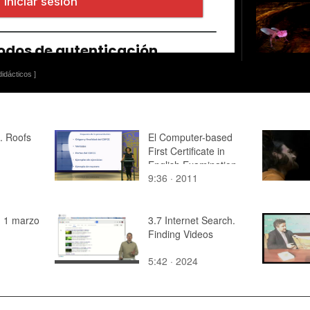
idácticos ]
. Roofs
El Computer-based
First Certificate in
English Examination
9:36 · 2011
(CBFCE)
I 1 marzo
3.7 Internet Search.
Finding Videos
5:42 · 2024